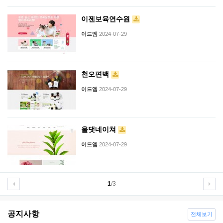
이젠보육연수원
이드엠
2024-07-29
천오편백
이드엠
2024-07-29
올댓네이쳐
이드엠
2024-07-29
1
/3
공지사항
전체보기